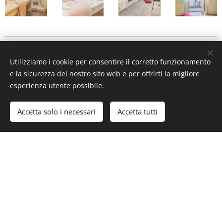
IL SITO PER LA
Utilizziamo i cookie per consentire il corretto funzionamento
e la sicurezza del nostro sito web e per offrirti la migliore
PROMOZIONE
esperienza utente possibile.
IMMOBILIARE
Accetta solo i necessari
Accetta tutti
www.milancenterhome.webnode.it
I PROGETTI