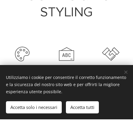
STYLING
Relooking
Interior
Personal
Utilizziamo i cookie per consentire il corretto funzionamento
Design
Shopping
per "vestire" di
e la sicurezza del nostro sito web e per offrirti la migliore
nuovo la tua
esperienza utente possibile.
per interventi
casa
dalla A alla Z
ti prenderò per
Accetta solo i necessari
Accetta tutti
oppure anche
mano e ti
solo per un
guiderò nelle
ambiente
scelte stilistiche
per la tua casa