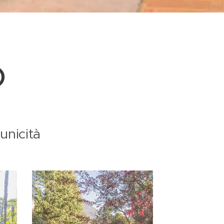
o
unicità